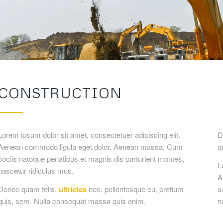
CONSTRUCTION
Lorem ipsum dolor sit amet, consectetuer adipiscing elit.
D
Aenean commodo ligula eget dolor. Aenean massa. Cum
q
sociis natoque penatibus et magnis dis parturient montes,
L
nascetur ridiculus mus.
A
Donec quam felis,
ultricies
nec, pellentesque eu, pretium
s
quis, sem. Nulla consequat massa quis enim.
n