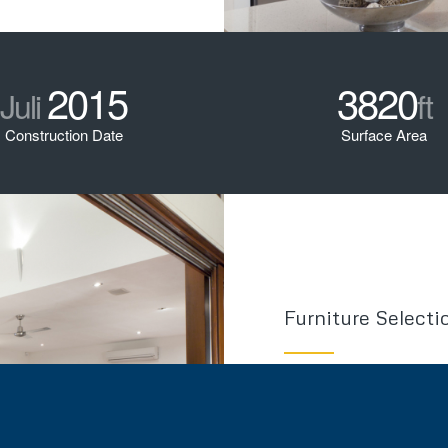
2015
3820
Juli
ft
Construction Date
Surface Area
Furniture Selecti
Lorem ipsum dolor sit am
eget dolor. Aenean massa
montes, nascetur ridiculu