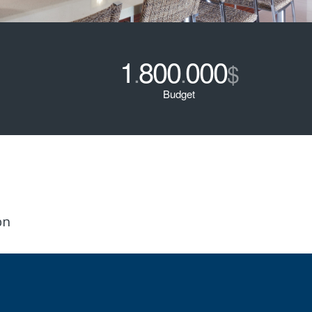
1
800
000
.
.
$
Budget
on
et, consectetuer adipiscing elit. Aenean commodo ligula
. Cum sociis natoque penatibus et magnis dis parturient
s mus. Donec quam felis, ultricies nec, pellentesque eu,