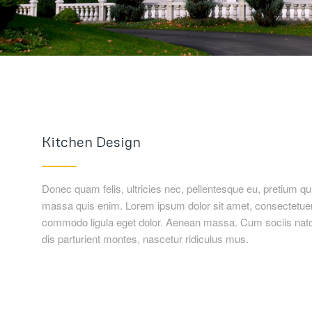
Kitchen Design
Donec quam felis, ultricies nec, pellentesque eu, pretium q
massa quis enim. Lorem ipsum dolor sit amet, consectetuer 
commodo ligula eget dolor. Aenean massa. Cum sociis nat
dis parturient montes, nascetur ridiculus mus.