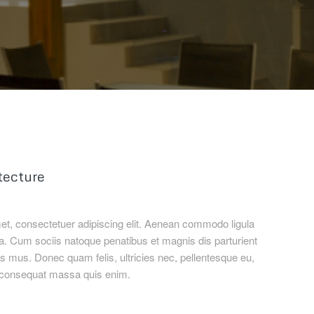
tecture
et, consectetuer adipiscing elit. Aenean commodo ligula
. Cum sociis natoque penatibus et magnis dis parturient
s mus. Donec quam felis, ultricies nec, pellentesque eu,
a consequat massa quis enim.