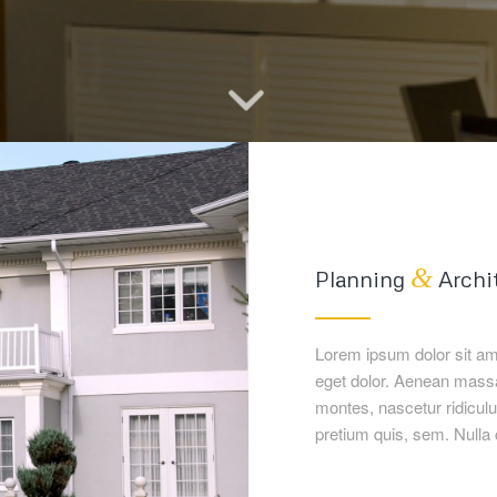
&
Planning
Archi
Lorem ipsum dolor sit am
eget dolor. Aenean massa
montes, nascetur ridiculu
pretium quis, sem. Null